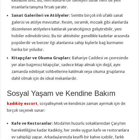
katılabilirsiniz. Bu, hem kültürel bir deneyim sunar hem de yeni
insanlarla tanışma fırsatı yaratır.
Sanat Galerileri ve Atölyeler:
Semtte birçok irili ufaklı sanat
galerisi ve atölye mevcuttur. Resim, seramik, mozaik gibi alanlarda
düzenlenen atölyelere katılarak yaratıcılığınızı geliştirebilir, yeni
hobiler edinebilirsiniz. Bu tür aktiviteler genellikle kadınlar arasında
popülerdir ve benzer ilgi alanlarına sahip kişilerle bağ kurmanın
harika bir yoludur.
Kitapçılar ve Okuma Grupları:
Bahariye Caddesi ve çevresinde
yer alan bağımsız kitapçılar, sadece kitap almak için değil, aynı
zamanda edebiyat sohbetlerine katılmak veya okuma gruplarına
dahil olmak için de ideal mekanlardır.
Sosyal Yaşam ve Kendine Bakım
kadıköy escort
, sosyalleşmek ve kendinize zaman ayırmak için de
birçok seçenek sunar:
Kafe ve Restoranlar:
Moda’nın huzurlu sokaklarından Çarşı’nın
hareketliliğine kadar Kadıköy, her zevke uygun kafe ve restoranlara
ev sahipliği yapar. Arkadaşlarınızla keyifli bir kahve içebilir, farklı