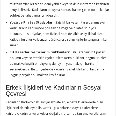
mutfaklardan lezzetleri deneyebilir veya sakin bir ortamda kitabınızı
okuyabilirsiniz. Kadınların buluşma noktası haline gelen bu mekanlar,
sohbet ve rahatlama için idealdir.
Yoga ve Pilates Stüdyoları:
Sağlıklı bir yaşam tarzı benimseyen
kadınlar için Kadıköy’de çok sayıda yoga ve pilates stüdyosu
bulunur. Bu stüdyolar, hem fiziksel hem de zihinsel iyilik halinize
katkıda bulunur ve benzer düşüncelere sahip kişilerle tanışma imkanı
sunar.
Bit Pazarları ve Tasarım Dükkanları:
Salı Pazarı’nın bit pazarı
bölümü veya semtteki birçok butik tasarım dükkanı, özgün ürünler
bulmak ve keyifli bir alışveriş deneyimi yaşamak için harika
seçeneklerdir. Bu tür yerlerde kadınlar genellikle kendi tarzlarına
uygun parçalar bulmaktan keyif alırlar.
Erkek İlişkileri ve Kadınların Sosyal
Çevresi
Kadınların Kadıköy’deki sosyal aktiviteleri, elbette ki erkeklerle olan
ilişkilerini de etkileyebilir. Ortak ilgi alanlarına dayalı aktivitelere
katılarak, kadınlar ve erkekler doğal bir ortamda tanışma ve etkileşim