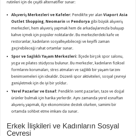
rutinleri için de çeşitli alternatifler sunar:
Alışveriş Merkezleri ve Kafeler:
Pendik’te yer alan
Viaport Asia
Outlet Shopping
,
Neomarin
ve
Pendorya
gibi büyük alışveriş
merkezleri, hem alışveriş yapmak hem de arkadaşlarınızla buluşup
kahve içmek için popüler noktalardır. Bu merkezlerdeki kafe ve
restoranlar, kadınların sosyalleşebileceği ve keyifli zaman
geçirebileceği rahat ortamlar sunar.
Spor ve Sağlıklı Yaşam Merkezleri:
İlçede birçok spor salonu,
yoga ve pilates stüdyosu bulunur. Bu merkezler, kadınların fiziksel
formlarını korumaları, stres atmaları ve sağlıklı bir yaşam tarzını
benimsemeleri için idealdir. Düzenli spor aktiviteleri, sosyal çevreyi
genişletmek için de iyi bir yoldur.
Yerel Pazarlar ve Esnaf:
Pendik’in semt pazarları, taze ve doğal
ürünler bulmak için harika yerlerdir. Aynı zamanda yerel esnaftan
alışveriş yapmak, ilçe ekonomisine destek olurken, samimi bir
ortamda sohbet etme imkanı da sunar.
Erkek İlişkileri ve Kadınların Sosyal
Çevresi