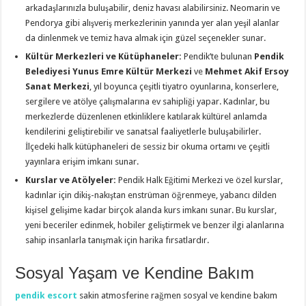
arkadaşlarınızla buluşabilir, deniz havası alabilirsiniz. Neomarin ve
Pendorya gibi alışveriş merkezlerinin yanında yer alan yeşil alanlar
da dinlenmek ve temiz hava almak için güzel seçenekler sunar.
Kültür Merkezleri ve Kütüphaneler:
Pendik’te bulunan
Pendik
Belediyesi Yunus Emre Kültür Merkezi
ve
Mehmet Akif Ersoy
Sanat Merkezi
, yıl boyunca çeşitli tiyatro oyunlarına, konserlere,
sergilere ve atölye çalışmalarına ev sahipliği yapar. Kadınlar, bu
merkezlerde düzenlenen etkinliklere katılarak kültürel anlamda
kendilerini geliştirebilir ve sanatsal faaliyetlerle buluşabilirler.
İlçedeki halk kütüphaneleri de sessiz bir okuma ortamı ve çeşitli
yayınlara erişim imkanı sunar.
Kurslar ve Atölyeler:
Pendik Halk Eğitimi Merkezi ve özel kurslar,
kadınlar için dikiş-nakıştan enstrüman öğrenmeye, yabancı dilden
kişisel gelişime kadar birçok alanda kurs imkanı sunar. Bu kurslar,
yeni beceriler edinmek, hobiler geliştirmek ve benzer ilgi alanlarına
sahip insanlarla tanışmak için harika fırsatlardır.
Sosyal Yaşam ve Kendine Bakım
pendik escort
sakin atmosferine rağmen sosyal ve kendine bakım