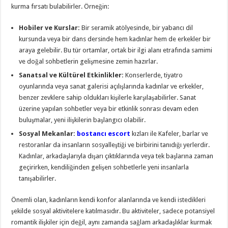
kurma fırsatı bulabilirler. Örneğin:
Hobiler ve Kurslar:
Bir seramik atölyesinde, bir yabancı dil
kursunda veya bir dans dersinde hem kadınlar hem de erkekler bir
araya gelebilir. Bu tür ortamlar, ortak bir ilgi alanı etrafında samimi
ve doğal sohbetlerin gelişmesine zemin hazırlar.
Sanatsal ve Kültürel Etkinlikler:
Konserlerde, tiyatro
oyunlarında veya sanat galerisi açılışlarında kadınlar ve erkekler,
benzer zevklere sahip oldukları kişilerle karşılaşabilirler. Sanat
üzerine yapılan sohbetler veya bir etkinlik sonrası devam eden
buluşmalar, yeni ilişkilerin başlangıcı olabilir.
Sosyal Mekanlar:
bostancı escort
kızları ile Kafeler, barlar ve
restoranlar da insanların sosyalleştiği ve birbirini tanıdığı yerlerdir.
Kadınlar, arkadaşlarıyla dışarı çıktıklarında veya tek başlarına zaman
geçirirken, kendiliğinden gelişen sohbetlerle yeni insanlarla
tanışabilirler.
Önemli olan, kadınların kendi konfor alanlarında ve kendi istedikleri
şekilde sosyal aktivitelere katılmasıdır. Bu aktiviteler, sadece potansiyel
romantik ilişkiler için değil, aynı zamanda sağlam arkadaşlıklar kurmak