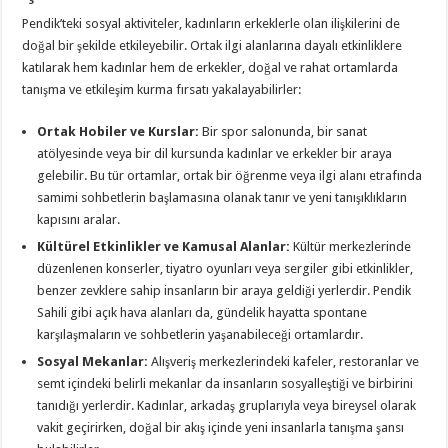
Pendik’teki sosyal aktiviteler, kadınların erkeklerle olan ilişkilerini de
doğal bir şekilde etkileyebilir. Ortak ilgi alanlarına dayalı etkinliklere
katılarak hem kadınlar hem de erkekler, doğal ve rahat ortamlarda
tanışma ve etkileşim kurma fırsatı yakalayabilirler:
Ortak Hobiler ve Kurslar:
Bir spor salonunda, bir sanat
atölyesinde veya bir dil kursunda kadınlar ve erkekler bir araya
gelebilir. Bu tür ortamlar, ortak bir öğrenme veya ilgi alanı etrafında
samimi sohbetlerin başlamasına olanak tanır ve yeni tanışıklıkların
kapısını aralar.
Kültürel Etkinlikler ve Kamusal Alanlar:
Kültür merkezlerinde
düzenlenen konserler, tiyatro oyunları veya sergiler gibi etkinlikler,
benzer zevklere sahip insanların bir araya geldiği yerlerdir. Pendik
Sahili gibi açık hava alanları da, gündelik hayatta spontane
karşılaşmaların ve sohbetlerin yaşanabileceği ortamlardır.
Sosyal Mekanlar:
Alışveriş merkezlerindeki kafeler, restoranlar ve
semt içindeki belirli mekanlar da insanların sosyalleştiği ve birbirini
tanıdığı yerlerdir. Kadınlar, arkadaş gruplarıyla veya bireysel olarak
vakit geçirirken, doğal bir akış içinde yeni insanlarla tanışma şansı